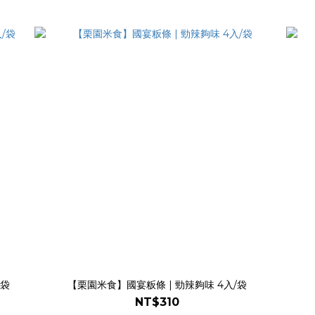
/袋
【栗園米食】國宴粄條 | 勁辣夠味 4入/袋
NT$310