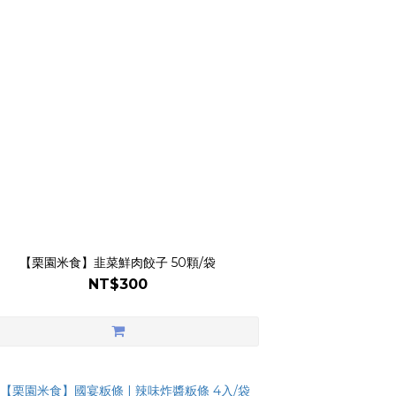
【栗園米食】韭菜鮮肉餃子 50顆/袋
NT$300