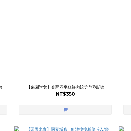
袋
【栗園米食】香辣四季豆鮮肉餃子 50顆/袋
NT$350