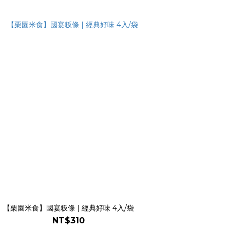
【栗園米食】國宴粄條 | 經典好味 4入/袋
NT$310