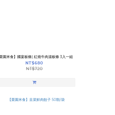
栗園米食】國宴粄條| 紅燒牛肉湯粄條 3入一組
NT$680
NT$720