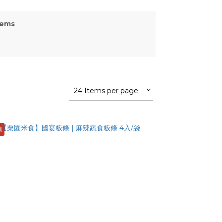
tems
24 Items per page
薦