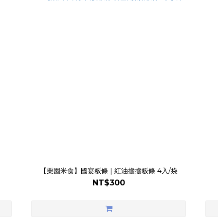
【栗園米食】國宴粄條 | 紅油擔擔粄條 4入/袋
NT$300