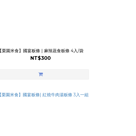
【栗園米食】國宴粄條 | 麻辣蔬食粄條 4入/袋
NT$300