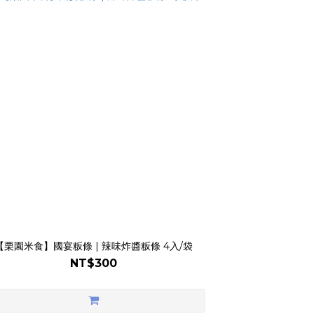
【栗園米食】國宴粄條 | 辣味炸醬粄條 4入/袋
NT$300