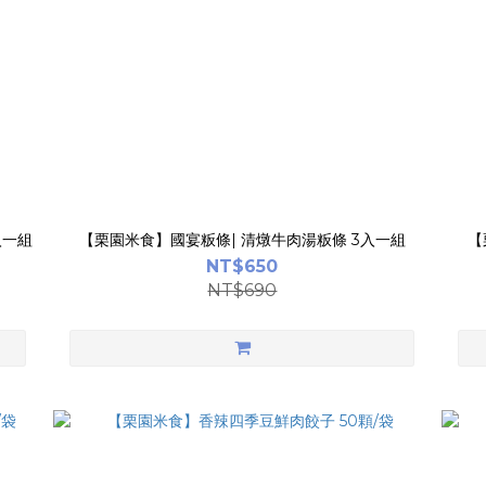
入一組
【栗園米食】國宴粄條| 清燉牛肉湯粄條 3入一組
【
NT$650
NT$690