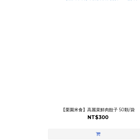
【栗園米食】高麗菜鮮肉餃子 50顆/袋
NT$300