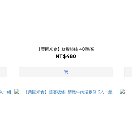
【栗園米食】鮮蝦餛飩 40顆/袋
NT$480