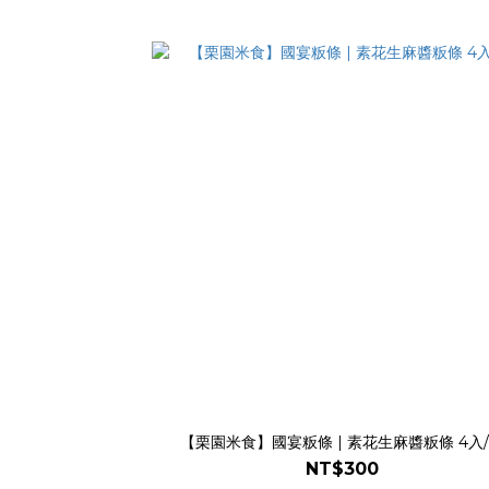
【栗園米食】國宴粄條 | 素花生麻醬粄條 4入
NT$300