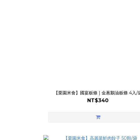
【栗園米食】國宴粄條 | 金蔥鵝油粄條 4入/
NT$340