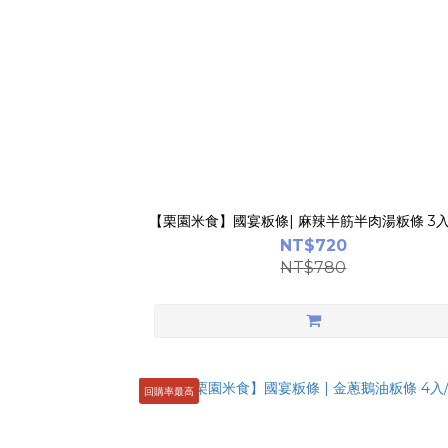
【栗園米食】國宴粄條| 麻辣半筋半肉湯粄條 3
NT$720
NT$780
回購率最高