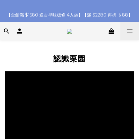
父親節快閃 7 天【 任選 6 件免運 🍜 】【 指定滿 8 件 再 
【全館滿 $1580 送古早味粄條 4入袋】【滿 $2280 再折 ＄88】
8%off】
註冊新會員再贈 $100 購物金
父親節快閃 7 天【 任選 6 件免運 🍜 】【 指定滿 8 件 再 
認識栗園
8%off】