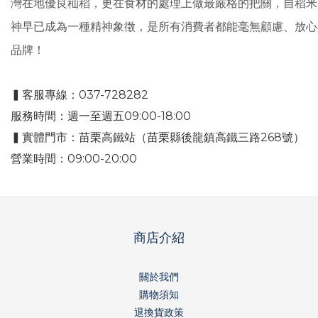
灣在地優良秈稻，更在⾷材的處理上做最嚴格的把關，⾃稻⽶
神早已成為⼀種精神象徵，是所有消費者都能毫無顧慮、放⼼
品牌！
▍客服專線：037-728282
服務時間：週一至週五09:00-18:00
▍實體門市：苗栗高鐵站（苗栗縣後龍鎮高鐵三路268號）
營業時間：09:00-20:00
商店介紹
關於我們
購物須知
退換貨政策