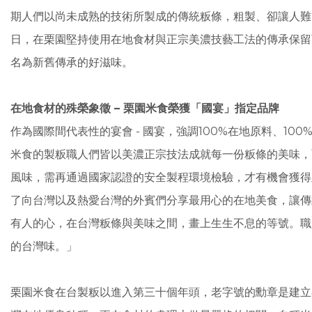
期⼈們以尚未成熟的技術所製成的傳統粄條，粗製、卻讓⼈難
⽇，在栗園堅持使⽤在地⾷材與正宗美濃技藝⼯法的傳承保留
名為新舊傳承的好滋味。
在地⾷材的殊榮象徵 – 栗園⽶⾷榮獲「國宴」指定品牌
作為國際間代表性的宴會 - 國宴，強調100%在地原料、10
⽶⾷的製粄職⼈們皆以美濃正宗技法成就每⼀份粄條的美味，
⾵味，需再通過國家認證的安全製程環境檢驗，才有機會獲得
了向台灣以及熱愛台灣的外賓們分享最⽤⼼的在地美⾷，讓傳
有⼈的⼼，在台灣粄條與美味之間，畫上⽣⽣不息的等號。職
的台灣味。」
栗園⽶⾷在台製粄以進⼊第三⼗個年頭，⽼字號的勳章是建⽴