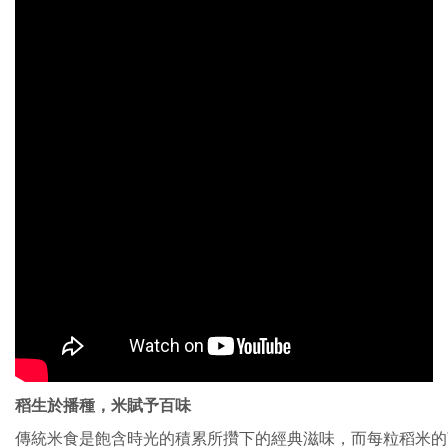
稻生於播種，米賦予百味
傳統⽶⾷是飽含時光的積累所攢下的經典滋味，⽽每粒稻⽶的