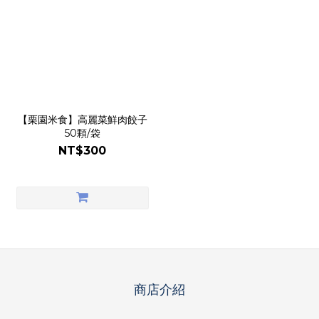
【栗園米食】高麗菜鮮肉餃子
50顆/袋
NT$300
商店介紹