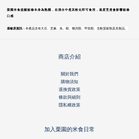
栗園米食提醒粄條本身為熟體，在沸水中煮其軟化即可食用，過度烹煮會影響粄條
口感
過敏原資訊：
本產品含有大豆、芝麻、魚、蝦、螺貝類、甲殼類、含麩質穀類及其製品
。
商店介紹
關於我們
購物須知
退換貨政策
條款與細則
隱私權政策
加入栗園的米食日常