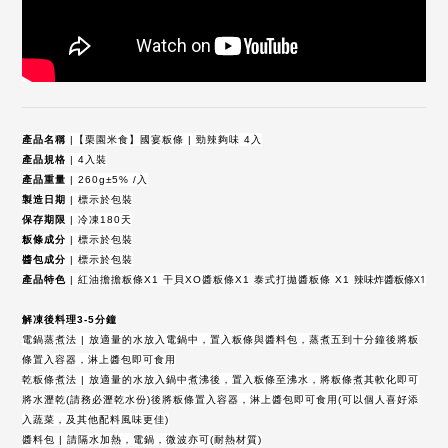
產品名稱
|【栗園米食】國宴粄條 | 勁辣夠味 4入
產品規格
| 4入裝
產品重量
| 260g±5% /入
製造日期
|
標示於包裝
保存期限
| 冷凍180天
粄條成分
| 標示於包裝
醬包成分
|
標示於包裝
產品特色
辣味炸醬粄條X1
| 紅油擔擔粄條X1 干貝XO醬粄條X1 泰式打拋醬粄條 X1
解凍後料理3-5分鐘
電鍋蒸煮法 | 放適量的水放入電鍋中，置入粄條與醬料包，蒸煮五到十分鐘後將粄
條置入容器，淋上醬包即可食用​​
乾粄條煮法 | 放適量的水放入鍋中煮沸後，置入粄條至沸水，將粄條煮其軟化即可
將水瀝乾(請務必瀝乾水份)後將粄條置入容器，淋上醬包即可食用(可以個人喜好添
入蔬菜，及其他配料風味更佳)
醬料包 | 請隔水加熱，電鍋，微波亦可(耐熱材質)