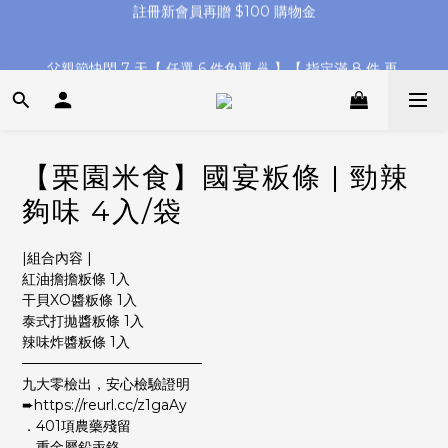
父親節快閃 7 天【 任選 6 件免運 🍜 】【 指定滿 8 件 再 
父親節快閃 7 天【 任選 6 件免運 🍜 】【 指定滿 8 件 再 
8%off】
8%off】
【全館滿 $1580 送古早味粄條 4入袋】【滿 $2280 再折 ＄88】
【栗園米食】國宴粄條 | 勁辣
註冊新會員再贈 $100 購物金
夠味 4入/袋
父親節快閃 7 天【 任選 6 件免運 🍜 】【 指定滿 8 件 再 
8%off】
|組合內容 |
紅油擔擔粄條 1入
干貝XO醬粄條 1入
泰式打拋醬粄條 1入
辣味炸醬粄條 1入
──────────────────
九大零檢出，安心檢驗證明
➨https://reurl.cc/z1gaAy
．401項農藥殘留
．重金屬鉛汞鉻