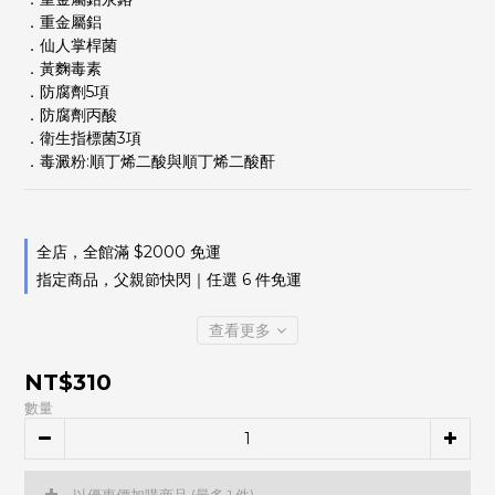
．重金屬鋁
．仙人掌桿菌
．黃麴毒素
．防腐劑5項
．防腐劑丙酸
．衛生指標菌3項
．毒澱粉:順丁烯二酸與順丁烯二酸酐
全店，全館滿 $2000 免運
指定商品，父親節快閃｜任選 6 件免運
查看更多
NT$310
數量