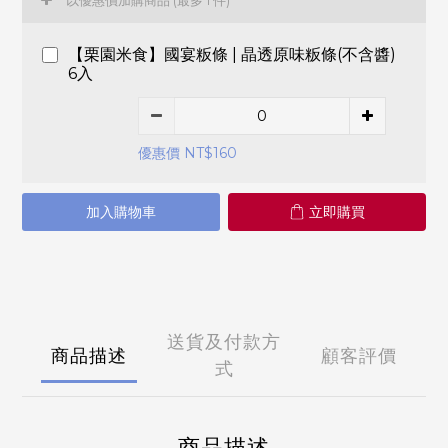
以優惠價加購商品
(最多 1 件)
【栗園米食】國宴粄條 | 晶透原味粄條(不含醬)
6入
優惠價 NT$160
加入購物車
立即購買
送貨及付款方
商品描述
顧客評價
式
商品描述