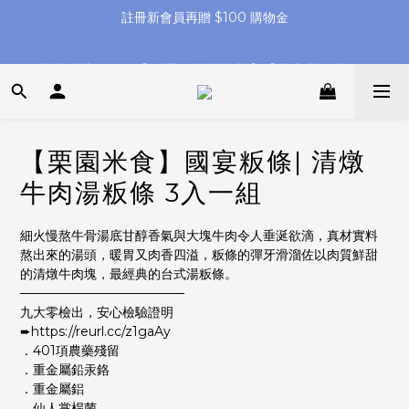
父親節快閃 7 天【 任選 6 件免運 🍜 】【 指定滿 8 件 再 
父親節快閃 7 天【 任選 6 件免運 🍜 】【 指定滿 8 件 再 
8%off】
8%off】
【全館滿 $1580 送古早味粄條 4入袋】【滿 $2280 再折 ＄88】
【栗園米食】國宴粄條| 清燉
註冊新會員再贈 $100 購物金
牛肉湯粄條 3入一組
父親節快閃 7 天【 任選 6 件免運 🍜 】【 指定滿 8 件 再 
8%off】
細火慢熬牛骨湯底⽢醇⾹氣與⼤塊⽜⾁令⼈垂涎欲滴，真材實料
熬出來的湯頭，暖胃又⾁⾹四溢，粄條的彈⽛滑溜佐以肉質鮮甜
的清燉⽜⾁塊，最經典的台式湯粄條。
──────────────────
九大零檢出，安心檢驗證明
➨https://reurl.cc/z1gaAy
．401項農藥殘留
．重金屬鉛汞鉻
．重金屬鋁
．仙人掌桿菌