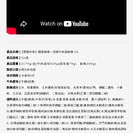
產品名稱
|
【栗園米食】國宴粄條 | 清燉牛肉湯粄條 3
入
產品規格
|
3入袋
產品重量
|
2175g/
盒
[
牛肉湯包
525g(
固形量7
5g)
，粄條
200g]
製造日期
|
標示於包裝
保存期限
|
冷凍180天
牛肉產地 |
牛腱(紐澳)
粄條成分
|
水、樹薯澱粉、玉米澱粉(非基因改造)、在來米(產地台灣)、磷酸二澱粉、小麥
粉、大豆油、品質改良劑(碳酸鈣、二氧化鈦)、抗氧化劑(乙烯二胺四醋酸二鈉)
湯料成分
|
牛腱(澳洲).牛骨(巴拿馬).水.老薑.青蔥.食鹽.冰糖.米酒、薑汁.調味料【L-麩酸鈉.5'-
次黃嘌呤核甘磷酸二鈉. 5'鳥嘌呤核苷磷酸二鈉.胺基乙酸.糖.鹽.動物性水解蛋白(禽鳥水解蛋
白.麥芽糊精.豬骨萃取物.雞肉抽出物.焦糖色素.混合濃縮生育醇(抗氧化劑).水.雞油.酵母萃取物.
乙醯化己二酸二澱粉.香料.明膠.玉米糖膠.β-胡蘿蔔素.辛烯基丁二酸鈉澱粉.葵花油.抗氧化劑
(L-抗壞血酸鈉.維生素C.維生素E).琥珀酸二鈉.DL-胺基丙酸.檸檬酸鈉.L-天門冬酸鈉.豬油.蔬菜
抽出物.琥珀酸二鈉.棕櫚油.脂肪酸甘油脂.二氧化矽.豬肉水解蛋白.大豆水解蛋白.雞肉風味調味