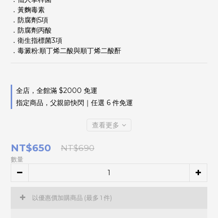
．黃麴毒素
．防腐劑5項
．防腐劑丙酸
．衛生指標菌3項
．毒澱粉:順丁烯二酸與順丁烯二酸酐
全店，全館滿 $2000 免運
指定商品，父親節快閃｜任選 6 件免運
查看更多
NT$650
NT$690
數量
以優惠價加購商品
(最多 1 件)