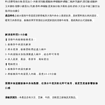
料(含酵母抽出物.葵花油.D-木糖.琥珀酸.醋酸鈉.檸檬酸鉀.磷酸二氫鉀.乳酸鈣.酒石酸.碳酸鉀.
玉米澱粉.發酵小麥蛋白).乳糖.香料.檸檬酸.蛋黃抽出物.洋蔥粉.蒜粉.奶粉.大豆油.中鏈三酸甘油
脂.阿拉伯膠)】
牛骨湯底⽢醇⾹氣與⼤塊⽜⾁令⼈垂涎欲滴，
真材實料熬出來的湯頭，
產品特色
|
細火慢熬
暖胃又⾁⾹四溢，
粄條的彈⽛滑溜佐以肉質鮮甜的清燉⽜⾁塊，
最經典的台式湯粄條。
解凍後料理3-5分鐘
▍清燉牛肉粄條粄條煮法：
1.粄條與牛肉湯先解凍
2.將水煮沸，粄條燙軟撈起
盛入碗中
3.
牛肉湯隔水加熱沸騰盛
入碗中，組合即可享用
4.添入蔬菜、蔥蒜
、香菜
等，風味更佳
▍電鍋煮法：
1.粄條與牛肉湯先解凍
2.將粄條與牛肉湯置入內碗，蒸煮10-15分鐘
栗園米食提醒粄條本身為熟體，在沸水中煮其軟化即可食用，過度烹煮會影響粄條
口感
過敏原資訊：
本產品含有大豆、芝麻、牛奶
、
含麩質之穀物及其製品
。