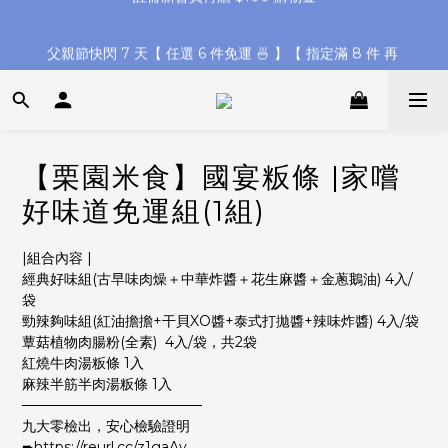
父親節快閃 7 天【 任選 6 件免運 🍜 】【 指定滿 8 件 再 
父親節快閃 7 天【 任選 6 件免運 🍜 】【 指定滿 8 件 再 
8%off】
8%off】
【全館滿 $1580 送古早味粄條 4入袋】【滿 $2280 再折 ＄88】
【栗園米食】國宴粄條 |家嚐
註冊新會員再贈 $100 購物金
好味道免運組(1組)
父親節快閃 7 天【 任選 6 件免運 🍜 】【 指定滿 8 件 再 
8%off】
|組合內容 |
經典好味組(古早味肉燥＋中華炸醬＋花生麻醬＋金蔥鵝油) 4入/
袋
勁辣夠味組(紅油擔擔+干貝XO醬+泰式打拋醬+辣味炸醬) 4入/袋
蕈菇植物肉腸粉(全素)  4入/袋，共2袋
紅燒牛肉湯粄條 1入
麻辣半筋半肉湯粄條 1入
──────────────────
九大零檢出，安心檢驗證明
➨https://reurl.cc/z1gaAy