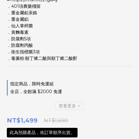
．401項農藥殘留
．重金屬鉛汞鉻
．重金屬鋁
．仙人掌桿菌
．黃麴毒素
．防腐劑5項
．防腐劑丙酸
．衛生指標菌3項
．毒澱粉:順丁烯二酸與順丁烯二酸酐
指定商品，限時免運組
全店，全館滿 $2000 免運
查看更多
NT$1,499
NT$1,690
此為預購產品，依訂單順序出貨。